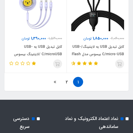
1,390,000
1,850,000
2,040,000
تومان
1,530,000
تومان
کابل تبدیل USB به لایتنینگ/USB-
کابل تبدیل USB به USB-
C/micro-USB بیسوس مدل Flash
C/microUSB /لایتنینگ بیسوس
Series II 66W طول 1.2 متر
مدل Leo Retractable طول 1.1 متر
2
1
نماد اعتماد الکترونیک و نماد
دسترسی
ساماندهی
سریع