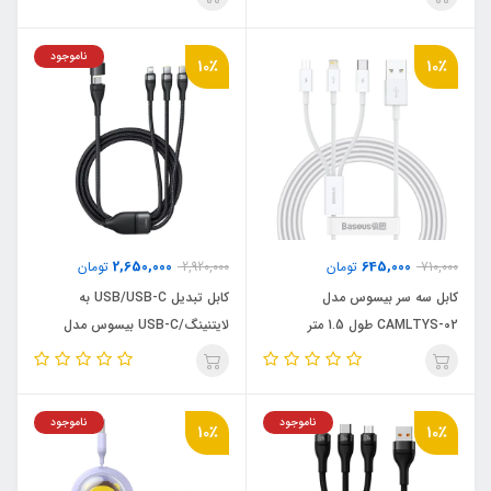
100W طول 1.2 متر
ناموجود
10٪
10٪
2,650,000
645,000
710,000
تومان
2,920,000
تومان
کابل سه سر بیسوس مدل
کابل تبدیل USB/USB-C به
CAMLTYS-02 طول 1.5 متر
لایتنینگ/USB-C بیسوس مدل
Flash Series 3 100W طول 1.5 متر
ناموجود
ناموجود
10٪
10٪