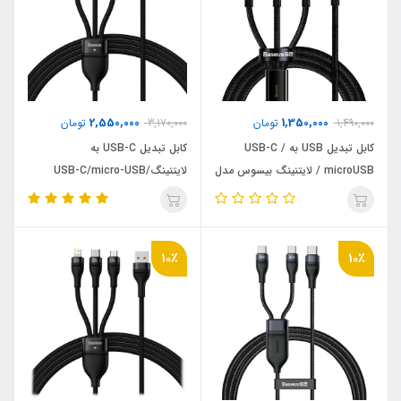
2,550,000
1,350,000
1,490,000
تومان
3,170,000
تومان
کابل تبدیل USB به USB-C /
کابل تبدیل USB-C به
microUSB / لایتنینگ بیسوس مدل
لایتنینگ/USB-C/micro-USB
Tungsten Gold 3in1 طول 1.5 متر
بیسوس مدل Flash Series II
100W طول 1.5 متر پک باز شده
10٪
10٪