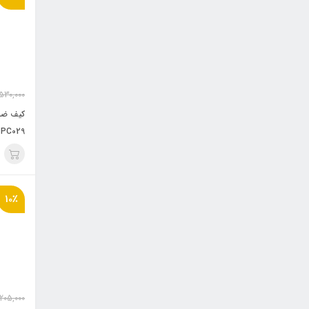
,530,000
کیف ضد
-PC029
10٪
,205,000