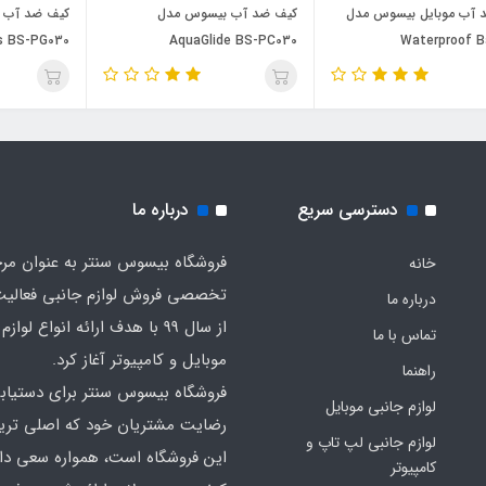
 آب موبایل بیسوس مدل
کیف ضد آب بیسوس مدل
es BS-PG030
AquaGlide BS-PC030
Waterproof B
دسترسی سریع
درباره ما
فروشگاه بیسوس سنتر به عنوان مر
خانه
تخصصی فروش لوازم جانبی فعالیت
درباره ما
از سال 99 با هدف ارائه انواع لوا
تماس با ما
موبایل و کامپیوتر آغاز کرد.
راهنما
فروشگاه بیسوس سنتر برای دستیاب
لوازم جانبی موبایل
رضایت مشتریان خود که اصلی‌ تر
لوازم جانبی لپ تاپ و
این فروشگاه است، همواره سعی دارد
کامپیوتر