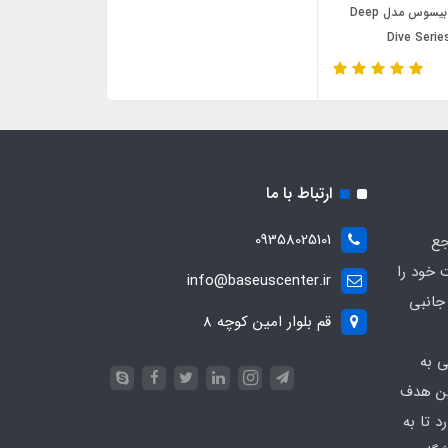
کیف ضد آب بیسوس مدل Deep
Dive Seri
ارتباط با ما
09358025101
جع
 خود را
info@baseuscenter.ir
زم جانبی
قم بلوار امین کوچه 8
ی به
ین هدف
 تا به