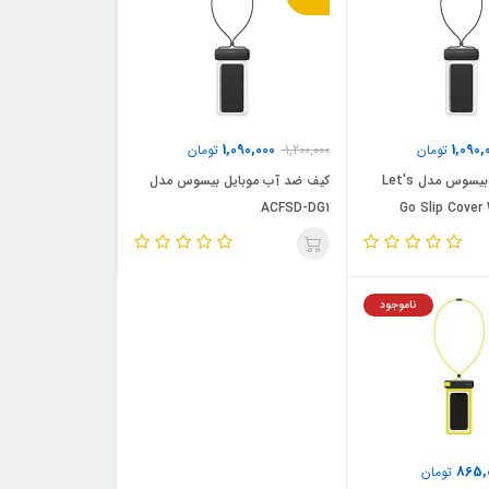
1,090,000
1,090,
تومان
1,200,000
تومان
کیف ضد آب بیسوس مدل Let's
کیف ضد آب موبایل بیسوس مدل
ACFSD-DG1
Go Slip Cover
ناموجود
865,
تومان