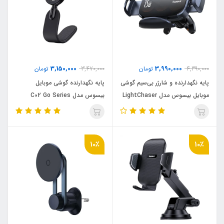
3,150,000
3,990,000
4,390,000
تومان
3,470,000
تومان
پایه نگهدارنده و شارژر بی‌سیم گوشی
پایه نگهدارنده گوشی موبایل
موبایل بیسوس مدل LightChaser
بیسوس مدل C02 Go Series
BS-CM029
10٪
10٪