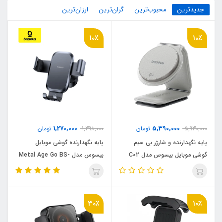
جدیدترین
محبوب‌ترین
گران‌ترین
ارزان‌ترین
10٪
10٪
1,270,000
5,390,000
5,930,000
تومان
1,398,000
تومان
پایه نگهدارنده و شارژر بی سیم
پایه نگهدارنده گوشی موبایل
گوشی موبایل بیسوس مدل C02
بیسوس مدل Metal Age Go BS-
Mega Magnetic BS-CM042
CM049 پک آسیب دیده
30٪
10٪