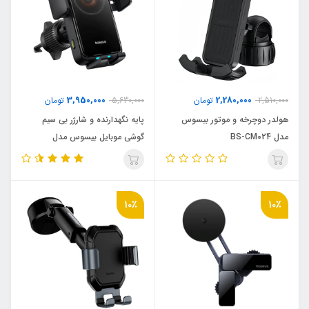
3,950,000
2,280,000
2,510,000
تومان
5,630,000
تومان
هولدر دوچرخه و موتور بیسوس
پایه نگهدارنده و شارژر بی سیم
مدل BS-CM024
گوشی موبایل بیسوس مدل
Wisdom Pro BS-CM051 دارای
ایراد ظاهری
10٪
10٪