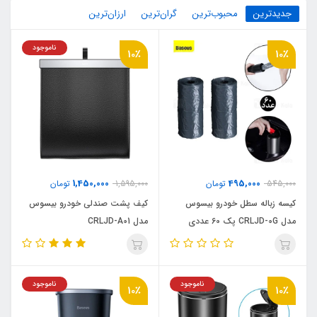
جدیدترین
محبوب‌ترین
گران‌ترین
ارزان‌ترین
ناموجود
10٪
10٪
1,450,000
495,000
545,000
تومان
1,595,000
تومان
کیسه زباله سطل خودرو بیسوس
کیف پشت صندلی خودرو بیسوس
مدل CRLJD-0G پک 60 عددی
مدل CRLJD-A01
ناموجود
ناموجود
10٪
10٪