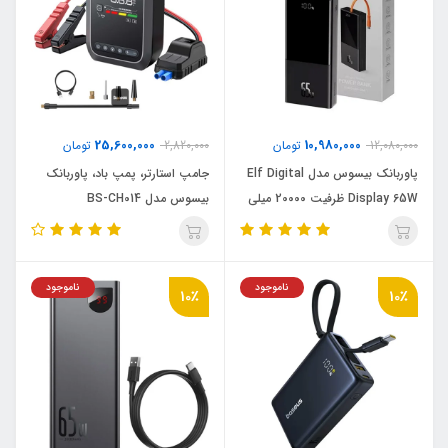
25,600,000
10,980,000
12,080,000
تومان
2,820,000
تومان
پاوربانک بیسوس مدل Elf Digital
جامپ استارتر، پمپ باد، پاوربانک
Display 65W ظرفیت 20000 میلی
بیسوس مدل BS-CH014
آمپر ساعت
ناموجود
ناموجود
10٪
10٪