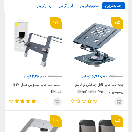
جدیدترین
محبوب‌ترین
گران‌ترین
ارزان‌ترین
10٪
10٪
2,190,000
6,990,000
7,690,000
تومان
2,410,000
تومان
پایه لپ تاپ قابل چرخش و تاشو
استند لپ تاپ بیسوس مدل BS-
بیسوس مدل UltraStable Pro
HN005
(Three-Fold Version)
10٪
10٪