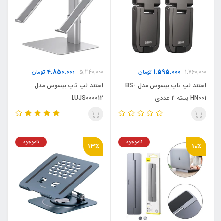
4,850,000
1,595,000
1,760,000
تومان
5,340,000
تومان
استند لپ تاپ بیسوس مدل BS-
استند لپ تاپ بیسوس مدل
HN001 بسته 2 عددی
LUJS000012
ناموجود
ناموجود
13٪
10٪