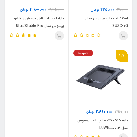
3,800,000
445,000
490,000
تومان
4,350,000
تومان
استند لپ تاپ بیسوس مدل
پایه لپ تاپ قابل چرخش و تاشو
SUZC-0G
بیسوس مدل UltraStable Pro
BS-HP017
ناموجود
10٪
2,690,000
2,960,000
تومان
پایه خنک کننده لپ تاپ بیسوس
مدل LUWK000013