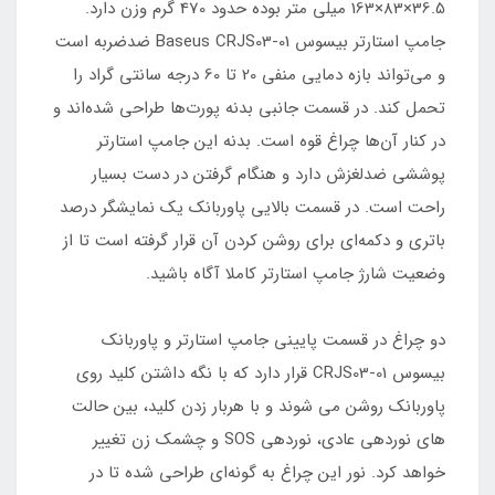
36.5×83×163 میلی متر بوده حدود 470 گرم وزن دارد.
جامپ استارتر بیسوس Baseus CRJS03-01 ضدضربه است
و می‌تواند بازه دمایی منفی 20 تا 60 درجه سانتی گراد را
تحمل کند. در قسمت جانبی بدنه پورت‌ها طراحی شده‌اند و
در کنار آن‌ها چراغ قوه است. بدنه این جامپ استارتر
پوششی ضدلغزش دارد و هنگام گرفتن در دست بسیار
راحت است. در قسمت بالایی پاوربانک یک نمایشگر درصد
باتری و دکمه‌ای برای روشن کردن آن قرار گرفته است تا از
وضعیت شارژ جامپ استارتر کاملا آگاه باشید.
دو چراغ در قسمت پایینی جامپ استارتر و پاوربانک
بیسوس CRJS03-01 قرار دارد که با نگه داشتن کلید روی
پاوربانک روشن می شوند و با هربار زدن کلید، بین حالت
های نوردهی عادی، نوردهی SOS و چشمک زن تغییر
خواهد کرد. نور این چراغ به گونه‌ای طراحی شده تا در