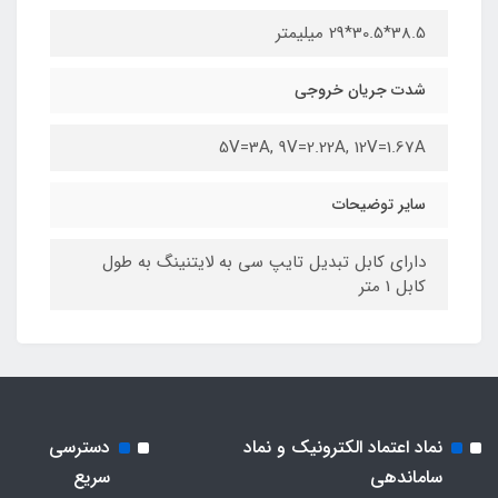
38.5*30.5*29 میلیمتر
شدت جریان خروجی
5V=3A, 9V=2.22A, 12V=1.67A
سایر توضیحات
دارای کابل تبدیل تایپ سی به لایتنینگ به طول
کابل 1 متر
نماد اعتماد الکترونیک و نماد
دسترسی
ساماندهی
سریع