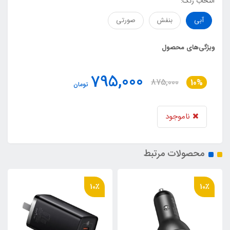
انتخاب رنگ:
آبی
بنفش
صورتی
ویژگی‌های محصول
795,000
875,000
10%
تومان
ناموجود
محصولات مرتبط
10٪
10٪