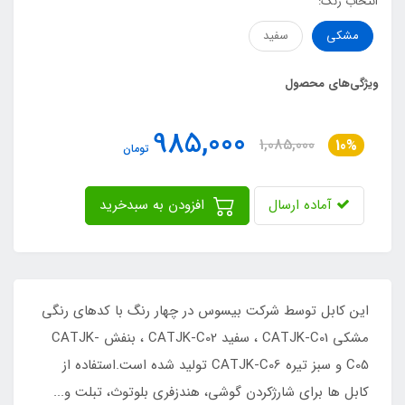
انتخاب رنگ:
مشکی
سفید
ویژگی‌های محصول
985,000
1,085,000
10%
تومان
آماده ارسال
افزودن به سبدخرید
این کابل توسط شرکت بیسوس در چهار رنگ با کدهای رنگی
مشکی CATJK-C01 ، سفید CATJK-C02 ، بنفش CATJK-
C05 و سبز تیره CATJK-C06 تولید شده است.استفاده از
کابل ها برای شارژکردن گوشی، هندزفری بلوتوث، تبلت و...