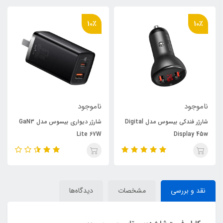
10٪
10٪
ناموجود
ناموجود
شارژر فندکی بیسوس مدل Digital
شارژر دیواری بیسوس مدل GaN3
Lite 67W
Display 45w
نقد و بررسی
مشخصات
دیدگاه‌ها