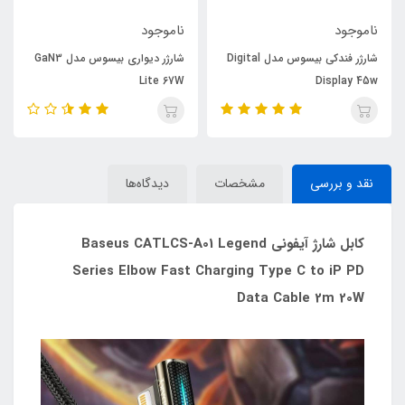
ناموجود
ناموجود
شارژر فندکی بیسوس مدل Digital
شارژر دیواری بیسوس مدل GaN3
Lite 67W
Display 45w
نقد و بررسی
مشخصات
دیدگاه‌ها
کابل شارژ آیفونی Baseus CATLCS-A01 Legend
Series Elbow Fast Charging Type C to iP PD
Data Cable 2m 20W