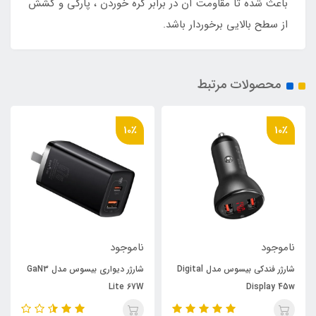
باعث شده تا مقاومت آن در برابر گره خوردن ، پارگی و کشش
از سطح بالایی برخوردار باشد.
محصولات مرتبط
10٪
10٪
ناموجود
ناموجود
شارژر فندکی بیسوس مدل Digital
شارژر دیواری بیسوس مدل GaN3
Lite 67W
Display 45w