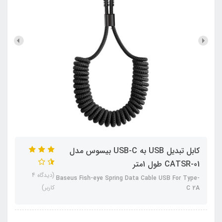
کابل تبدیل USB به USB-C بیسوس مدل
CATSR-01 طول 1متر
(دیدگاه 4
Baseus Fish-eye Spring Data Cable USB For Type-
کاربر)
C 2A