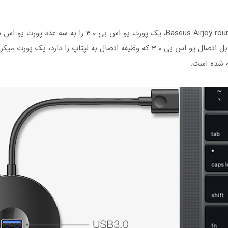
کند که همزمان با هم کار میکنند. همچنین در کنار کابل اتصال یو اس بی 3.0 که وظیفه ات