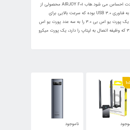
بیشتر افرادی که در طول روز با لپ تاپ کار می کنند با کمبود پورت مواجه شده اند و در آن لحظه است که وجود یک هاب به شدت احساس می شود.هاب AIRJOY F01 محصولی از
کمپانی Baseus بوده که 4 پورت USB و یک پورت Micro USB را در اختیار شما می گذارد.یکی از پورت های این محصول مجهز به فناوری USB 3.0 بوده که سرعت بالایی برای
انتقال اطلاعات داشته و در روی هاب قرار گرفته است. پشتیبانی همزمان از 5 پورت هاب آداپتور یو اس بی 3.0 به USB بیسوس یک پورت یو اس بی 3.0 را به سه عدد پورت یو اس
بی ورژن 2 و یک عدد یو اس بی ورژن 3 تبدیل می کند که همزمان با هم کار میکنند. همچنین در کنار کابل اتصال یو اس بی 3.0 که وظیفه اتصال به لپتاپ را دارد، یک پورت میکرو
10٪
10
وجود
ناموجود
ناموجود