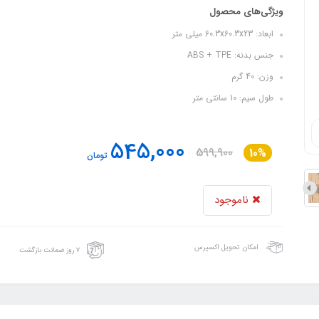
ویژگی‌های محصول
ابعاد: 60.3x60.3x23 میلی متر
جنس بدنه: ABS + TPE
وزن: 40 گرم
طول سیم: 10 سانتی متر
545,000
599,900
10%
تومان
ناموجود
امکان تحویل اکسپرس
۷ روز ضمانت بازگشت