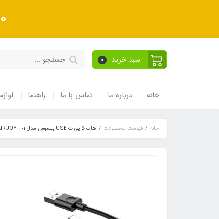
10 درصد تخفیف ویژه به
سبد خرید
0
خانه
درباره ما
تماس با ما
راهنما
لوازم
خانه
فهرست محصولات
هاب 5 پورت USB بیسوس مدل AIRJOY F01