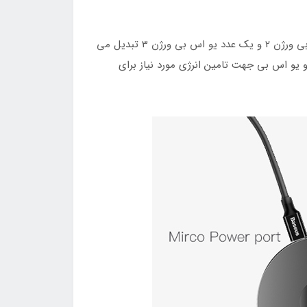
هاب آداپتور یو اس بی 3.0 به USB بیسوس Baseus Airjoy round box، یک پورت یو اس بی 3.0 را به سه عدد پورت یو اس بی ورژن 2 و یک عدد یو اس بی ورژن 3 تبدیل می
صال به لپتاپ را دارد، یک پورت میکرو یو اس بی جهت تامین انرژی مورد نیاز برای