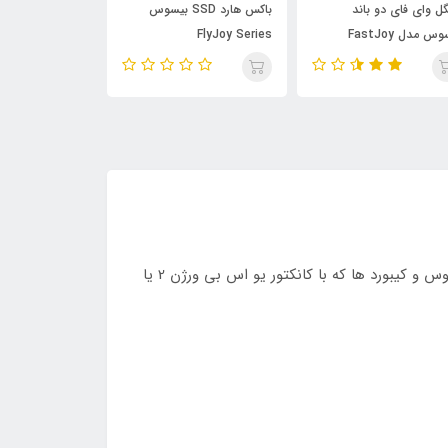
گل وای فای دو باند
باکس هارد SSD بیسوس
دانگل وای فای 
بیسوس مدل FastJoy
FlyJoy Series
eries BS-OH171
B00760600811-00
Series BS-OH
به لطف هاب آداپتور یو اس بی 3.0 به USB بیسوس Baseus Airjoy round box کاربر قادر است از هارد درایو ها، فلش ها، ماوس و کیبورد ها که با کانکتور یو اس بی ورژن 2 یا