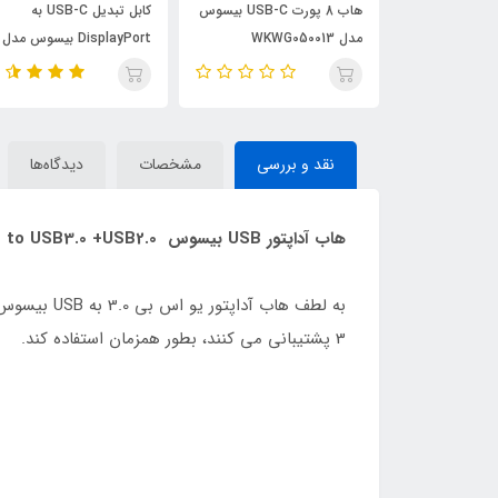
کابل تبدیل HDMI به USB-C
هاب 8 پورت USB-C بیسوس
کابل تبدیل USB-C به
بیسوس مدل BS-OH064
مدل WKWG050013
DisplayPort بیسوس مدل
BS-OH139 طول 1.5 متر
نقد و بررسی
مشخصات
دیدگاه‌ها
هاب آداپتور USB بیسوس Baseus Airjoy round box HUB adapter USB3.0 to USB3.0 +USB2.0
3 پشتیبانی می کنند، بطور همزمان استفاده کند.