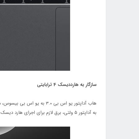
سازگار به هارددیسک 4 ترابایتی
به آداپتور 5 ولتی، برق لازم برای اجرای هارد دیسک 4 ترابایتی را تامین کند.