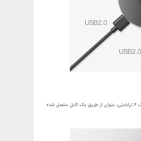
هاب آداپتور یو اس بی 3.0 به یو اس بی بیسوس، دارای یک پورت میکرو یو اس بی بوده که درصورت متصل کردن هارد دیسک 4 ترابایتی، بتوان از طریق یک کابل متصل شده