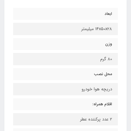
ابعاد
14x۵0x28 میلیمتر
وزن
80 گرم
محل نصب
دریچه هوا خودرو
اقلام همراه:
۲ عدد پرکننده عطر