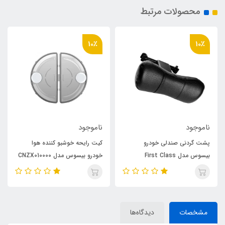
محصولات مرتبط
10٪
10٪
ناموجود
ناموجود
پشت گردنی صندلی خودرو
کیت رایحه خوشبو کننده هوا
بیسوس مدل First Class
خودرو بیسوس مدل CNZX010000
بسته ۲ عددی
مشخصات
دیدگاه‌ها