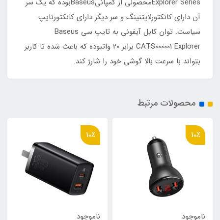
Explorer Seriesمحصولی از کمپانیBaseusبوده که یک سر
آن دارای کانکتورلایتنینگ و سر دیگر دارای کانکتورتایپ
سیاست. توان کابل آیفونی به تایپ سی Baseus
CATS000001 Explorer برابر 20 واتبوده که باعث شده تا کاربر
بتواند با سرعت بالا گوشی خود را شارژ کند.
محصولات مرتبط
10٪
10٪
ناموجود
ناموجود