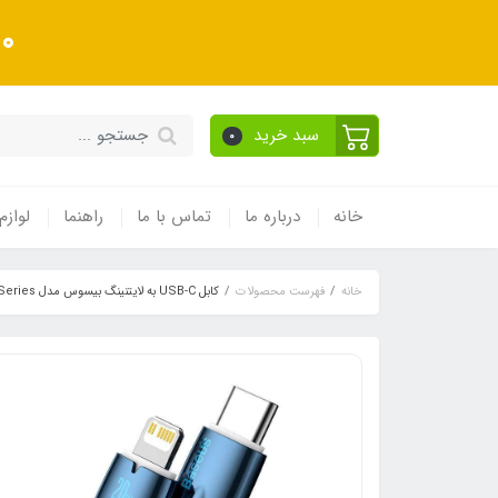
10 درصد تخفیف ویژه به
سبد خرید
0
خانه
درباره ما
تماس با ما
راهنما
لوازم
خانه
فهرست محصولات
کابل USB-C به لایتنینگ بیسوس مدل Glimmer Series طول 2 متر