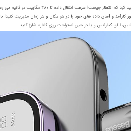
با استفاده از کابل Baseus Glimmer، فراموش خواهید کرد
اشین، اتاق کنفرانس و یا در حین استراحت روی کاناپه شارژ کنید.