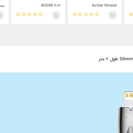
ACSXB-C02
Active Version
ing