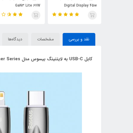
بلوتوث بیسوس مدل CCLH-
Digital Display 45w
GaN3 Lite 67W
نقد و بررسی
مشخصات
دیدگاه‌ها
کابل USB-C به لایتنینگ بیسوس مدل Glimmer Series طول 2 متر