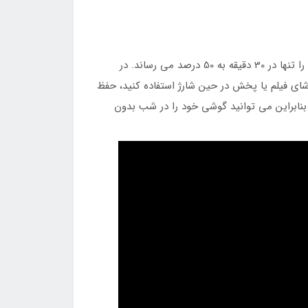
کابل Baseus Glimmer از فناوری شارژ سریع 20 واتی Power Delivery پشتیبانی می کند که سطح شارژ باتری دستگاه اپل شما را تنها در 30 دقیقه به 50 درصد می رساند. در
گر از تلفن برای بازی، تماشای فیلم یا پخش در حین شارژ استفاده کنید، حفظ
 بنابراین می توانید گوشی خود را در شب بدون