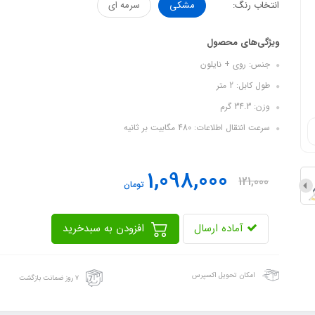
انتخاب رنگ:
مشکی
سرمه ای
ویژگی‌های محصول
جنس: روی + نایلون
طول کابل: 2 متر
وزن: 34.3 گرم
سرعت انتقال اطلاعات: 480 مگابیت بر ثانیه
1,098,000
121,000
تومان
آماده ارسال
افزودن به سبدخرید
امکان تحویل اکسپرس
۷ روز ضمانت بازگشت