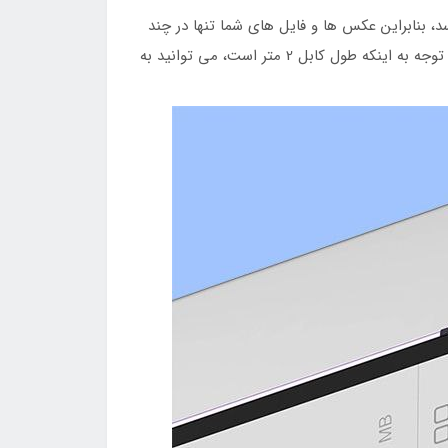
 که انتظار چیست! سرعت انتقال داده تا 480 مگابیت در ثانیه می رسد، بنابراین عکس ها و فایل های شما تنها در چند
ثانیه به دستگاه انتخابی شما منتقل می شوند. به طور کارآمد و آسان داده های خود را در هر مکان و هر زمان مدیریت کنید! با توجه به اینکه طول کابل 2 متر است، می توانید به