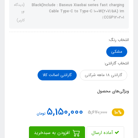
(دیدگاه
Black(Include：Baseus Xiaobai series fast charging
Cable Type-C to Type-C 100W(20V/5A) 1m
14
CCGP120201）
کاربر)
انتخاب رنگ:
مشکی
انتخاب گارانتی:
گارانتی 18 ماهه شرکتی
گارانتی اصالت کالا
ویژگی‌های محصول
5,150,000
5,670,000
10%
تومان
آماده ارسال
افزودن به سبدخرید