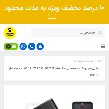
10 درصد تخفیف ویژه به مدت محدود
0
خانه
فهرست محصولات
شارژر دیواری 65 وات بیسوس مدل GaN5 Pro Fast Charger 65W به همراه کابل
USB-C