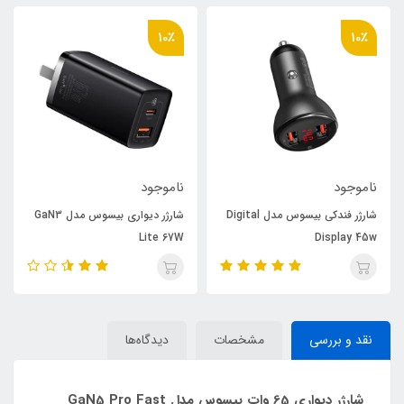
10٪
10٪
ناموجود
ناموجود
شارژر فندکی بیسوس مدل Digital
شارژر دیواری بیسوس مدل GaN3
Lite 67W
Display 45w
نقد و بررسی
مشخصات
دیدگاه‌ها
شارژر دیواری 65 وات بیسوس مدل GaN5 Pro Fast