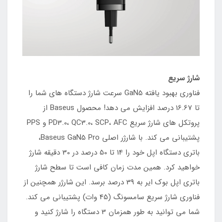
شارژ سریع
فناوری بهبود یافته GaN5 سرعت شارژ دستگاه های شما را
تا 16.67 درصد افزایش می دهد! محصول Baseus از
پروتکل های شارژ سریع PD3.0، QC3.0، SCP، AFC و PPS
پشتیبانی می کند. با شارژر اصلی Baseus GaN5 Pro،
باتری دستگاه اپل خود را 14 تا 50 درصد در 30 دقیقه شارژ
خواهید کرد. همین مدت زمان کافی است تا سطح شارژ
باتری اپل بوک ایر به 39 درصد برسد. این شارژر همچنین از
فناوری شارژ سریع سامسونگ (45 وات) پشتیبانی می کند.
شما می توانید به طور همزمان 3 دستگاه را شارژ کنید و