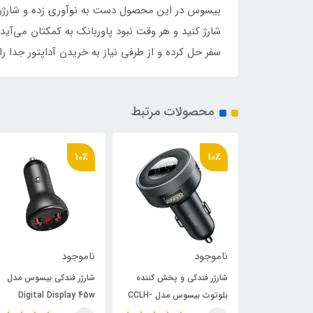
بیسوس در این محصول دست به نوآوری زده و شارژری تول
سفر حل کرده و از طرفی نیاز به خریدن آداپتور جدا را
محصولات مرتبط
10٪
10٪
ناموجود
ناموجود
کابل تبدیل USB به USB-C
شارژر فندکی و پخش کننده
شارژر فندکی بیسوس مدل
بیسوس مدل Gaming Cable
بلوتوث بیسوس مدل CCLH-
Digital Display 45w
01