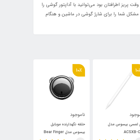
ت پریز اطرافتان بود می‌توانید با آداپتور گوشی را
ارژ کنید و هر وقت نبود پاوربانک به کمکتان می‌آید. پاوربانک و شارژر دیواری بیسوس Baseus PPNL010001 Power Station 2 مشکل شما را برای شارژ گوشی در ماشین و هنگام
10٪
10٪
10
وجود
ناموجود
ناموجود
 لمسی بیسوس مدل
حلقه نگهدارنده موبایل
قلم لمسی بیسو
ACSXB-C
بیسوس مدل Bear Finger
SXBC000202
Metal Ring