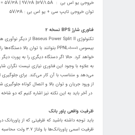
خروجی یو اس بی : 5V/3A | 9V/2A |12V/1.5A = توان 18 وات
توان خروجی تایپ سی + یو اس بی : 5V/3A
فناوری شارژ BPS نسخه 2
تکنولوژی wer Split II
خواهد کرد. حالا اگر دستگاه دیگری را به پورت دیگ
به علاوه با وجود این فناوری نیازی نیست نگران ش
می‌دهد و متناسب با آن کار می‌کند. برای جلوگیری ا
از ورود جریان و توان بالا و اتصال کوتاه جلوگیری شو
در آخر باید به این نکته نیز اشاره کنیم که دو شاخه این شارژر دیواری و پاور بانک CN ا
ظرفیت واقعی پاور بانک
باید توجه داشته باشید که ظرفیتی که از پاوربانک 
ظرفیت اسمی پاوربا