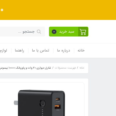
10 درصد تخفیف ویژه به
سبد خرید
0
خانه
درباره ما
تماس با ما
راهنما
لوازم
خانه
فهرست محصولات
شارژر دیواری 20 وات و پاوربانک 10000 بیسوس مدل Power Station 2