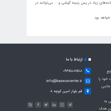
مه‌های زیاد در پس زمینه گوشی و ... می‌توانند در
ارتباط با ما
09358025101
جع
 خود را
info@baseuscenter.ir
زم جانبی
قم بلوار امین کوچه 8
ی به
ین هدف