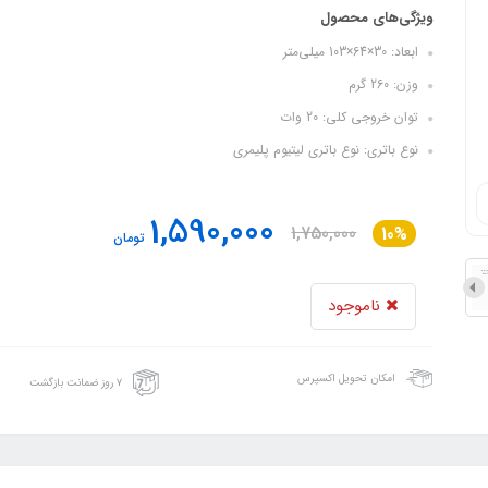
ویژگی‌های محصول
ابعاد: 30×64×103 میلی‌متر
وزن: 260 گرم
توان خروجی کلی: 20 وات
نوع باتري: نوع باتري لیتیوم پلیمری
1,590,000
1,750,000
10%
تومان
ناموجود
امکان تحویل اکسپرس
۷ روز ضمانت بازگشت