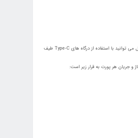
مورد پر اهمیت دیگری که می توان در رابطه با Baseus PPNL010001 مطرح کرد، پشتیبانی از فناوری PD3.0 است. به همین دلیل می توانید با استفاده از درگاه های Type-C طیف
ژ و جریان هر پورت به قرار زیر است: