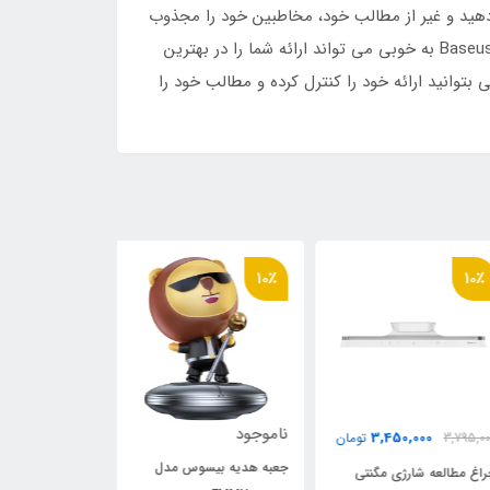
ام دهید و غیر از مطالب خود، مخاطبین خود را مجذوب
کیفیت بالا در سطح ارائه خود نیز کنید...کمپانی بیسوس با ارائه پوینتر و پرزنتر Baseus Orange Dot Wireless Presentor ACFYB-0G به خوبی می تواند ارائه شما را در بهترین
 بتوانید ارائه خود را کنترل کرده و مطالب خود را
10٪
10٪
10
ناموجود
ناموجود
3,450,000
3,795,
تومان
جعبه هدیه بیسوس مدل
دانگل I
غ مطالعه شارژی مگنتی