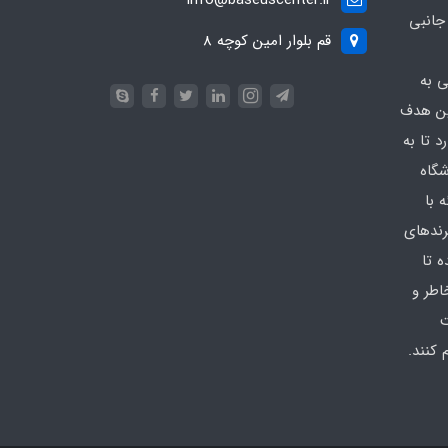
زم جانبی
قم بلوار امین کوچه 8
ی به
ین هدف
 تا به
شگاه
 با
رندهای
 تا
اطر و
ت
کنند.