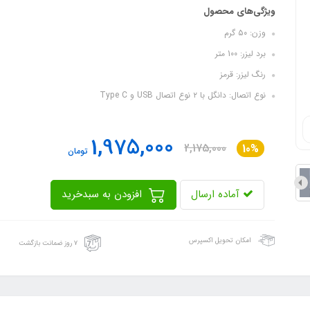
ویژگی‌های محصول
وزن: ۵۰ گرم
برد لیزر: 100 متر
رنگ لیزر: قرمز
نوع اتصال: دانگل با ۲ نوع اتصال USB و Type C
1,975,000
2,175,000
10%
تومان
آماده ارسال
افزودن به سبدخرید
امکان تحویل اکسپرس
۷ روز ضمانت بازگشت