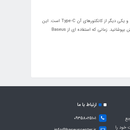
نحوه اتصال و استفاده از این پرزنتر با استفاده از یک دانگل 2.4GHz است که دارای دو کانکتور است. یک کانکتور آن USB بوده و یکی دیگر از کانکتورهای آن Type-C است. این
دانگل به صورتی طراحی شده که دارای یک درپوش است که می توانید هر پورتی را که از آن استفاده نمی کنید را با این درپوش بپوشانید. زمانی که استفاده ای از Baseus
ارتباط با ما
09358025101
جع
 خود را
info@baseuscenter.ir