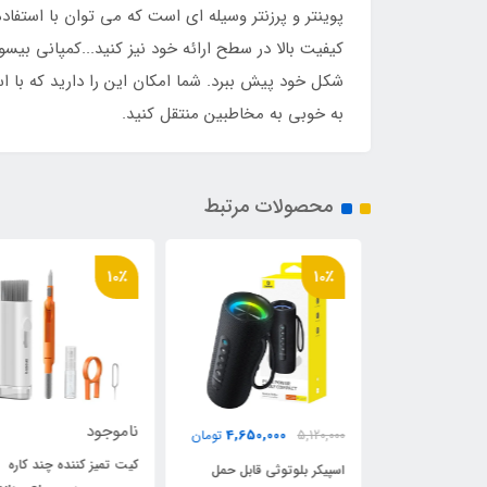
پوینتر و پرزنتر وسیله ای است که می توان با استفاد
شکل خود پیش ببرد. شما امکان این را دارید که با است
به خوبی به مخاطبین منتقل کنید.
محصولات مرتبط
10٪
10٪
ناموجود
4,650,000
3,590,0
تومان
5,120,000
تومان
کیت تمیز کننده چند کاره
ی قابل حمل
اسپیکر بلوتوثی قابل حمل