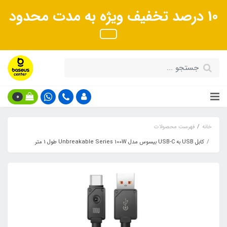
10 درصد تخفیف ویژه به مدت محدود
0
خانه
فهرست محصولات
کابل USB به USB-C بیسوس مدل Unbreakable Series 100W طول 1 متر