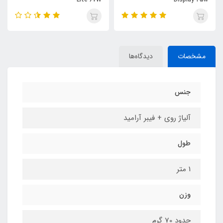
مشخصات
دیدگاه‌ها
جنس
آلیاژ روی + فیبر آرامید
طول
1 متر
وزن
حدود 70 گرم