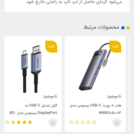
می‌شود گرمای حاصل از لپ تاپ به راحتی خارج شود.
محصولات مرتبط
10٪
10٪
ناموجود
ناموجود
هاب 8 پورت USB-C بیسوس مدل
کابل تبدیل USB-C به
WKWG050013
DisplayPort بیسوس مدل BS-
OH139 طول 1.5 متر