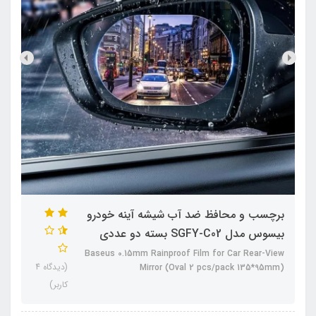
برچسب و محافظ ضد آب شیشه آینه خودرو
بیسوس مدل SGFY-C02 بسته دو عددی
Baseus 0.15mm Rainproof Film for Car Rear-View
(دیدگاه 4
Mirror (Oval 2 pcs/pack 135*95mm)
کاربر)