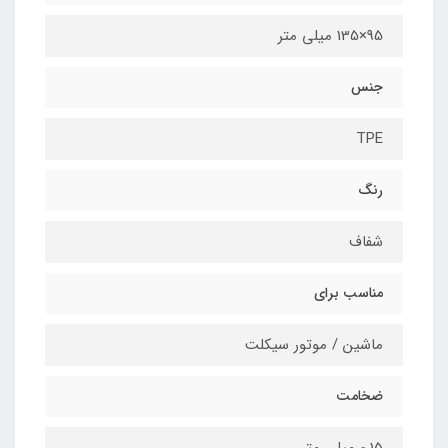
95×135 میلی متر
جنس
TPE
رنگ
شفاف
مناسب برای
ماشین / موتور سیکلت
ضخامت