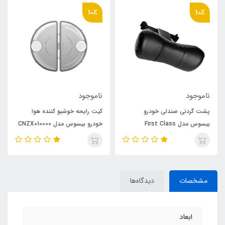
10٪
10٪
ناموجود
ناموجود
پشت گردنی صندلی خودرو
کیت رایحه خوشبو کننده هوا
بیسوس مدل First Class
خودرو بیسوس مدل CNZX010000
بسته ۲ عددی
مشخصات
دیدگاه‌ها
ابعاد