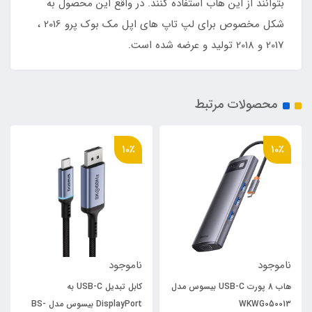
بتوانند از این هاب استفاده کنند. در واقع این محصول به
شکل مخصوص برای لپ تاپ های اپل مک بوک پرو 2016 ،
2017 و 2018 تولید و عرضه شده است.
محصولات مرتبط
10٪
10٪
ناموجود
ناموجود
هاب 8 پورت USB-C بیسوس مدل
کابل تبدیل USB-C به
WKWG050013
DisplayPort بیسوس مدل BS-