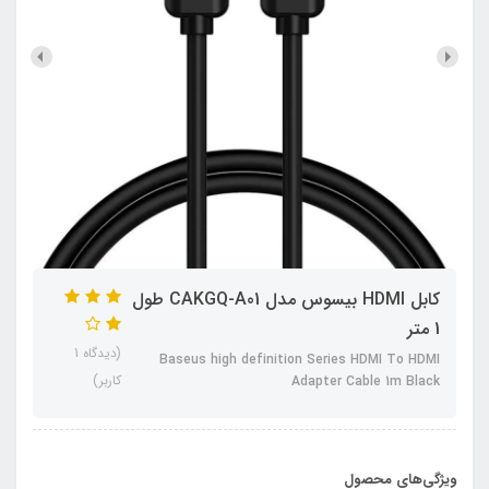
کابل HDMI بیسوس مدل CAKGQ-A01 طول
1 متر
(دیدگاه 1
Baseus high definition Series HDMI To HDMI
کاربر)
Adapter Cable 1m Black
ویژگی‌های محصول