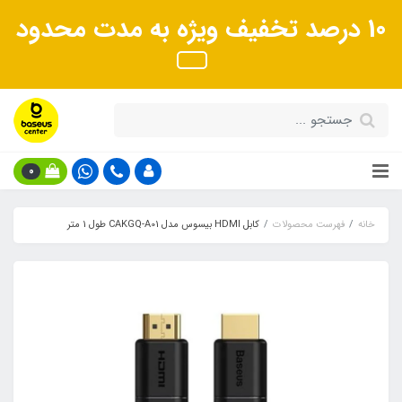
10 درصد تخفیف ویژه به مدت محدود
0
خانه
فهرست محصولات
کابل HDMI بیسوس مدل CAKGQ-A01 طول 1 متر