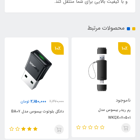
و با کیفیت بالایی برای شما منتقل کند.
محصولات مرتبط
10٪
10٪
ناموجود
2,150,000
2,370,000
تومان
رم ریدر بیسوس مدل
دانگل بلوتوث بیسوس مدل BA07
WKQX070501