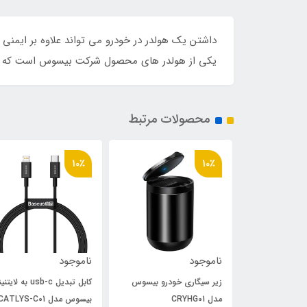
یکی از هولدر های محصول شرکت بیسوس است که به
محصولات مرتبط
10٪
10٪
ناموجود
ناموجود
 بیسوس مدل
زیر سیگاری خودرو بیسوس
کابل تبدیل usb-c به لا
مدل CRYHG01
بیسوس مدل CATLYS-C01