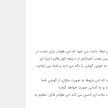
عاد 100*98*48 میلیمتر و در وزن حدود90 گرم ساخته شده است.این ابعاد باعث می شود که این هولدر برای نصب در
‌ دریچه کولر ماشین نصب کنید(غیر از دریچه کولر های دایره ای
به خوبی گوشی را نگه می دارد و شما می توانید
 قسمت پایینی هولدر وجود دارد که این بازوها به صورت مثلثی از گوشی شما
ده و به آسانی صورت خواهد گرفت.
ا در شرایط مختلف جاده ای تامین می کند.این هولدر قابل تنظیم به