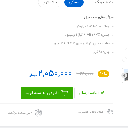
انتخاب رنگ:
مشکی
خاکستری
ویژگی‌های محصول
ابعاد: 100*98*48 میلیمتر
جنس: ABS+PC +آلیاژ آلومینیوم
مناسب برای: گوشی های 4.7 تا 7.2 اینچ
وزن: 90 گرم
2,050,000
2,260,000
10%
تومان
آماده ارسال
افزودن به سبدخرید
امکان تحویل اکسپرس
۷ روز ضمانت بازگشت