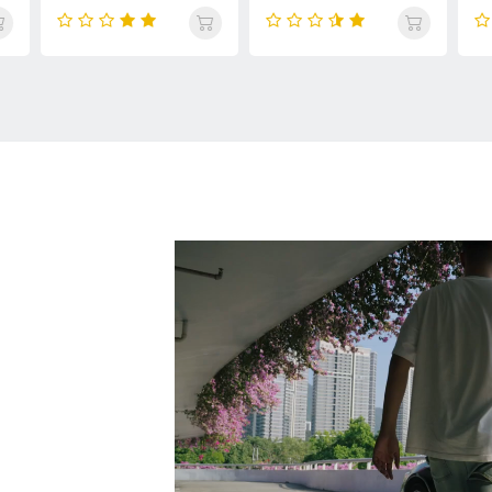
خش
طول 1 متر