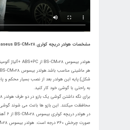
مشخصات هولدر دریچه کولری Baseus BS-CM028
شکل).پایه این هولدر بعد از نصب بسیار محکم و پا
به راحتی با گوشی خود کار کنید.
محافظت میکنند. این بازو ها باعث می شوند گوشی ا
در هو
صورت چرخش 360 درجه است. هولدر بیسوس BS-CM028 نگهداری از گوشی های اندازه 4.7 تا 7.2 اینچ را پشتیبانی می کند.