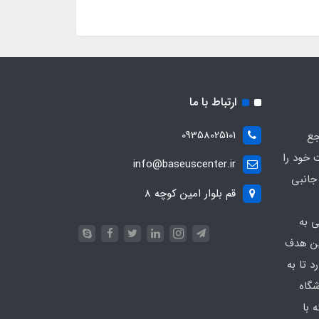
ارتباط با ما
09358025101
جع
 خود را
info@baseuscenter.ir
زم جانبی
قم بلوار امین کوچه 8
ی به
ین هدف
 تا به
شگاه
 با