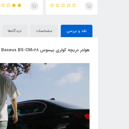
طول 2 متر
نقد و بررسی
مشخصات
دیدگاه‌ها
هولدر دریچه کولری بیسوس Baseus BS-CM028