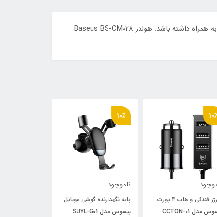
داشتن یک هولدر در خودرو می تواند علاوه بر ایمنی حین رانندگی، راحتی شما در استفاده از مسیریاب و دیگر امکانات گوشی را به همراه داشته باشد. هولدر Baseus BS-CM028
10٪
10٪
10
وجود
ناموجود
ناموجود
شارژر فندکی و هاب 4 پورت
پایه نگهدارنده گوشی موبایل
س مدل CCTON-01
بیسوس مدل SUYL-G01