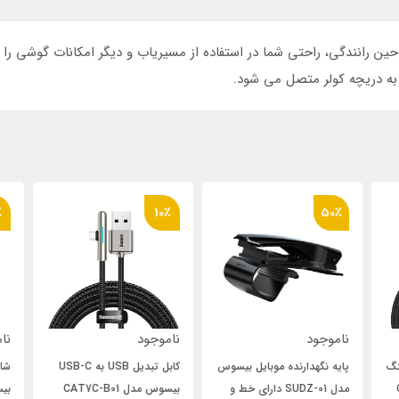
 دریچه کولر متصل می شود.
٪
10٪
50٪
ناموجود
ناموجود
نام
یتنینگ
پایه نگهدارنده موبایل بیسوس
کابل تبدیل USB به USB-C
مدل SUDZ-01 دارای خط و
بیسوس مدل CAT7C-B01
بیسو