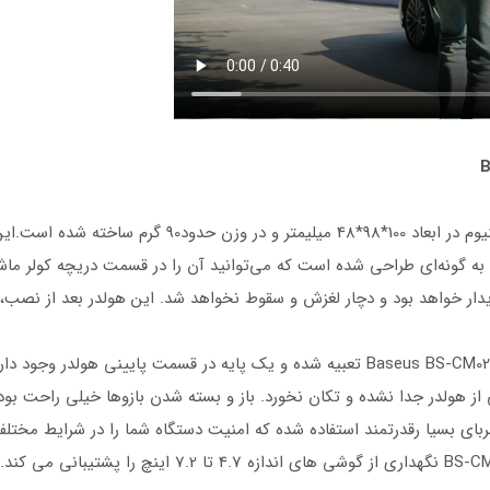
هولدر بیسوس BS-CM028 از ABS+PC +آلیاژ آلومینیوم در اب
هر ماشینی مناسب باشد.هولدر بیسوس BS-CM028 به گونه‌ای طراحی شده است که می‌توانید آن را در قسمت
یدار خواهد بود و دچار لغزش و سقوط نخواهد شد. این هولدر بعد از نصب، 
برای نگه داشتن گوشی یک بازو در دو طرف هولدر Baseus BS-CM028 تعبیه شده و یک پایه در
ز هولدر جدا نشده و تکان نخورد. باز و بسته شدن بازوها خیلی راحت بو
لدر دریچه کولری بیسوس BS-CM028 از 6 آهنربای بسیا رقدرتمند استفاده شده که امنیت دستگاه شما ر