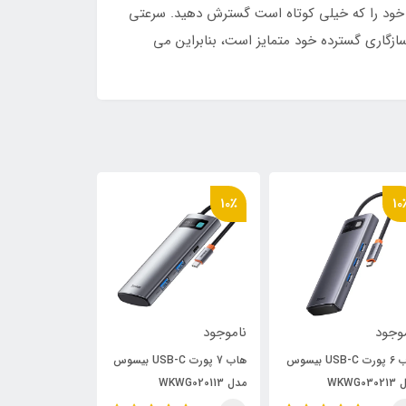
Ba به شما این امکان را می دهد که کابل شبکه خود را که خیلی کوتاه است گسترش دهید. سرعتی
ل سازگاری گسترده خود متمایز است، بنابراین می
10٪
10٪
10
وجود
ناموجود
5,000
1,760,000
هاب 6 پورت USB-C بیسوس
هاب 7 پورت USB-C بیسوس
استند لپ تاپ 
WKWG03
مدل WKWG020113
BS-HN001 بسته 2 عددی