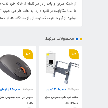
تا 1000 مگابایت بر ثانیه دارد. به لطف طراحی خ
توانید از آن با طیف گسترده ای از دستگاه ها، از جمله تلویزیون، روتر، HUB یا 
محصولات مرتبط
10٪
10٪
1,550,000
2,190,000
345
تومان
2,410,000
تومان
1,710,000
تومان
که بیسوس مدل
استند لپ تاپ بیسوس مدل
ماوس بی سیم‌ بیسوس مدل
F01A
BS-HN005
AirJoy Ser