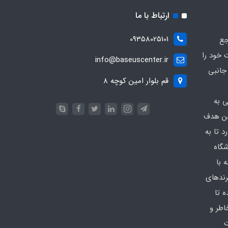
ارتباط با ما
09358025101
جع
 خود را
info@baseuscenter.ir
زم جانبی
قم بلوار امین کوچه 8
ی به
ین هدف
 تا به
شگاه
 با
رندهای
 تا
اطر و
ت