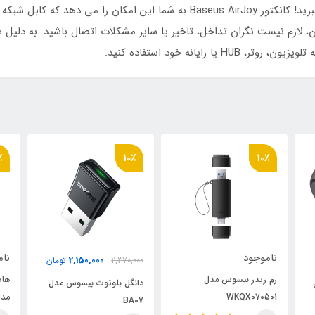
از شبکه سریع و پایدار در هر نقطه از خانه خود لذت ببرید! کانکتور seus AirJoy
وب آن، لازم نیست نگران تداخل، تاخیر یا سایر مشکلات اتصال باشید. به دلی
رایانه خود استفاده کنید.
٪
10٪
10٪
ناموجود
نام
2,150,000
2,370,000
تومان
رم ریدر بیسوس مدل
دانگل بلوتوث بیسوس مدل
WKQX070501
مدل 0213
BA07