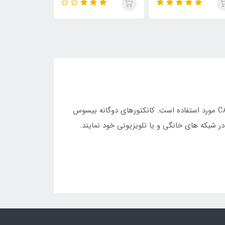
یکی از بزرگترین مشکلات در کابل کشی شبکه های LAN عدم امکان افزایش طول کابل به واسطه نیاز به یکپارچه بودن کابل CAT مورد استفاده است. کانکتورهای دوگانه بیسوس