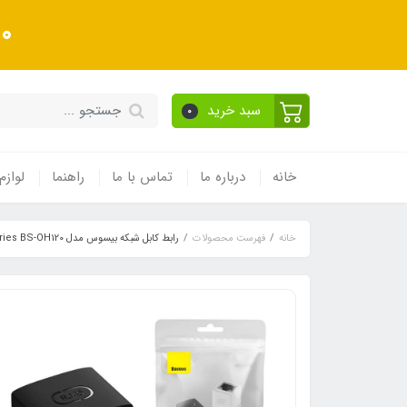
10 درصد تخفیف ویژه به
سبد خرید
0
خانه
درباره ما
تماس با ما
راهنما
لوازم
خانه
فهرست محصولات
رابط کابل شبکه بیسوس مدل AirJoy Series BS-OH120 بسته 2 عددی