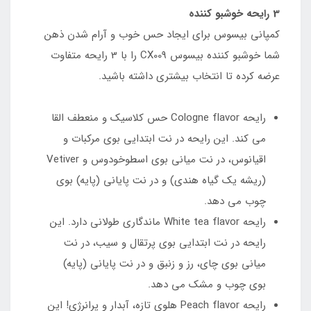
3 رایحه خوشبو کننده
کمپانی بیسوس برای ایجاد حس خوب و آرام شدن ذهن
شما خوشبو کننده بیسوس CX009 را با 3 رایحه متفاوت
عرضه کرده تا انتخاب بیشتری داشته باشید.
رایحه Cologne flavor حس کلاسیک و منعطف القا
می کند. این رایحه در نت ابتدایی بوی مرکبات و
اقیانوس، در نت میانی بوی اسطوخودوس و Vetiver
(ریشه یک گیاه هندی) و در نت پایانی (پایه) بوی
چوب می دهد.
رایحه White tea flavor ماندگاری طولانی دارد. این
رایحه در نت ابتدایی بوی پرتقال و سیب، در نت
میانی بوی چای، رز و زنبق و در نت پایانی (پایه)
بوی چوب و مشک می دهد.
رایحه Peach flavor هلوی تازه، آبدار و پرانرژی! این