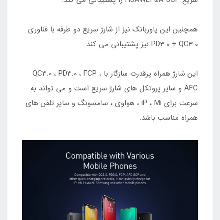
سریع HUAWEI 5A SCP را پشتیبانی می کند.
همچنین این پاوربانک نیز از شارژ سریع دو طرفه با فناوری
PD3.0 + QC3.0 نیز پشتیبانی می کند.
این شارژ همراه پرقدرت سازگار با QC3.0 ، PD3.0 ، FCP ،
AFC و سایر پروتکل های شارژ سریع است و می تواند به
سرعت برای iP ، Mi ، هواوی ، سامسونگ و سایر تلفن های
همراه مناسب باشد.