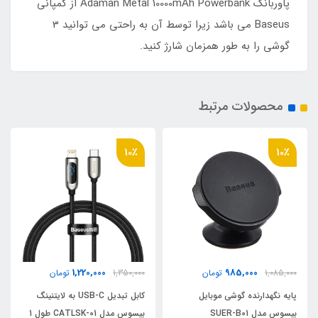
پاوربانک Adaman Metal 10000mAh Powerbank از کمپانی
Baseus می باشد زیرا توسط آن به راحتی می توانید 3
گوشی را به طور همزمان شارژ کنید.
محصولات مرتبط
10٪
10٪
1,220,000
985,000
1,085,000
تومان
1,350,000
تومان
پایه نگهدارنده گوشی موبایل
کابل تبدیل USB-C به لایتنینگ
بیسوس مدل SUER-B01
بیسوس مدل CATLSK-01 طول 1