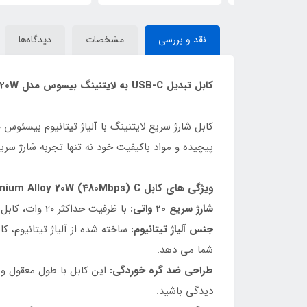
نقد و بررسی
مشخصات
دیدگاه‌ها
کابل تبدیل USB-C به لایتنینگ بیسوس مدل Titanium Series 20W طول 2 متر
پیچیده و مواد باکیفیت خود نه تنها تجربه شارژ سریع
ویژگی های کابل Baseus Titanium Alloy 20W (480Mbps) C تا لایتنینگ Fast Charging
شارژ سریع 20 واتی:
با ظرفیت حداکثر 20 وات، کابل Baseus به شارژ سریع دستگاه های اپل مانند iPhone و iPad کمک می کند و در زمان انتظار صرفه جویی می کند.
جنس آلیاژ تیتانیوم:
ساخته شده از آلیاژ تیتانیوم، 
شما می دهد.
طراحی ضد گره خوردگی:
این کابل با طول معقول و
دیدگی باشید.