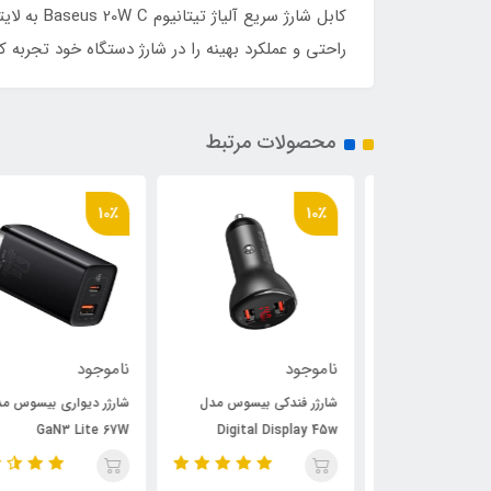
کابل شارژ
راحتی و عملکرد بهینه را در شارژ دستگاه خود تجربه کن
محصولات مرتبط
10٪
10٪
ناموجود
ناموجود
و پخش کننده
شارژر فندکی بیسوس مدل
شارژر دیواری بیسوس مدل
بلوتوث بیسوس مدل CCLH-
Digital Display 45w
GaN3 Lite 67W