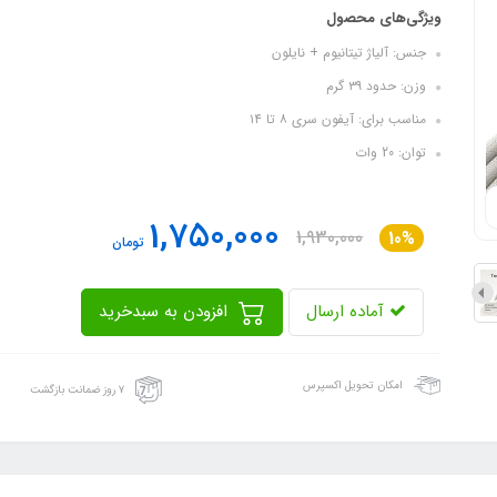
ویژگی‌های محصول
جنس: آلیاژ تیتانیوم + نایلون
وزن: حدود ۳۹ گرم
مناسب برای: آیفون سری ۸ تا ۱۴
توان: 20 وات
1,750,000
1,930,000
10%
تومان
آماده ارسال
افزودن به سبدخرید
امکان تحویل اکسپرس
۷ روز ضمانت بازگشت