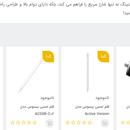
 سریع آلیاژ تیتانیوم Baseus 20W C به لایتنینگ نه تنها شارژ سریع را فراهم می کند، بلکه دارای دو
ید!
٪
10٪
10٪
ناموجود
ناموجود
نام
قلم لمسی بیسوس مدل
قلم لمسی بیسوس مدل
حلق
ACSXB-C02
Active Version
ing