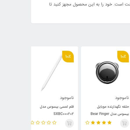
ام بالا و طراحی راحت است. خود را به این محصول مجهز کنید تا
10٪
10٪
10
وجود
ناموجود
ناموجود
ه نگهدارنده موبایل
قلم لمسی بیسوس مدل
پایه نگهدارنده و 
بیسوس مدل Bear Finger
SXBC000202
گوشی موبایل ب
WXZN-B01
Metal R