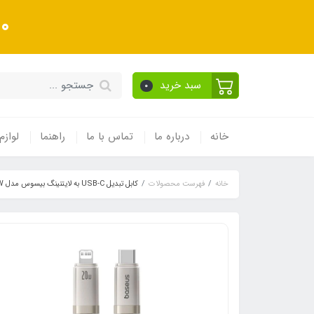
10 درصد تخفیف ویژه به
سبد خرید
0
خانه
درباره ما
تماس با ما
راهنما
لوازم
خانه
فهرست محصولات
کابل تبدیل USB-C به لایتنینگ بیسوس مدل Titanium Series 20W طول 2 متر