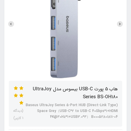
هاب 5 پورت USB-C بیسوس مدل UltraJoy
Series BS-OH180
Baseus UltraJoy Series 5-Port HUB (Direct-Link Type)
(دیدگاه
Space Grey（USB-C*2 to USB-C 40Gbps*1+HDMI
4K@30Hz*1+USB3.0*3） B00052801811-04
1 کاربر)