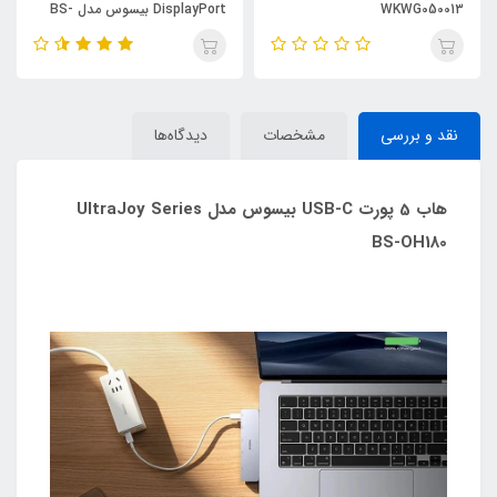
WKWG050013
DisplayPort بیسوس مدل BS-
OH139 طول 1.5 متر
نقد و بررسی
مشخصات
دیدگاه‌ها
هاب 5 پورت USB-C بیسوس مدل UltraJoy Series
BS-OH180