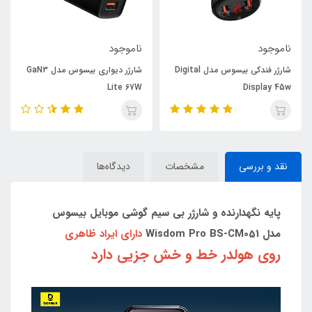
ناموجود
ناموجود
شارژر فندکی بیسوس مدل Digital
شارژر دیواری بیسوس مدل GaN3
Lite 67W
Display 45w
نقد و بررسی
مشخصات
دیدگاه‌ها
پایه نگهدارنده و شارژر بی سیم گوشی موبایل بیسوس
مدل Wisdom Pro BS-CM051
دارای ایراد ظاهری
روی هولدر خط و خش جزيی دارد