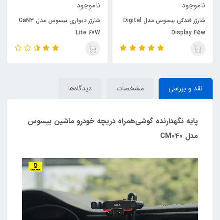
ناموجود
ناموجود
شارژر فندکی بیسوس مدل Digital
شارژر دیواری بیسوس مدل GaN3
Lite 67W
Display 45w
نقد و بررسی
مشخصات
دیدگاه‌ها
پایه نگهدارنده گوشی‌همراه دریچه خودرو ماشین بیسوس
مدل CM040