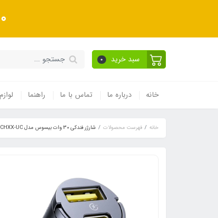
10 درصد تخفیف ویژه به
سبد خرید
0
خانه
درباره ما
تماس با ما
راهنما
لوازم
خانه
فهرست محصولات
شارژر فندکی 30 وات بیسوس مدل Tiny Star VCHXX-UC