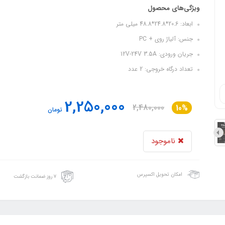
ویژگی‌های محصول
ابعاد: 20.6*24.8*48.8 میلی متر
جنس: آلیاژ روی + PC
جریان ورودی: 12V-24V 3.5A
تعداد درگاه خروجی: 2 عدد
2,250,000
2,480,000
10%
تومان
ناموجود
امکان تحویل اکسپرس
۷ روز ضمانت بازگشت