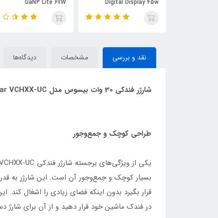
بلوتوث بیسوس مدل CCLH-
Digital Display 45w
GaN3 Lite 67W
نقد و بررسی
مشخصات
دیدگاه‌ها
شارژر فندکی 30 وات بیسوس مدل Tiny Star VCHXX-UC
طراحی کوچک و جمع‌وجور
یکی از ویژگی‌های برجسته شارژر فندکی Baseus Tiny Star U+C Mini Car Charger VCHXX-UC، طراحی
بسیار کوچک و جمع‌وجور آن است. این شارژر به قد
قرار بگیرد بدون اینکه فضای زیادی را اشغال کند. این
در فندک ماشین خود قرار دهید و از آن برای شارژ دس