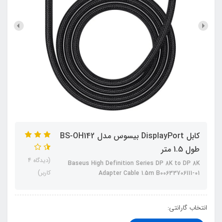
کابل DisplayPort بیسوس مدل BS-OH142
طول 1.5 متر
(دیدگاه 4
Baseus High Definition Series DP 8K to DP 8K
کاربر)
Adapter Cable 1.5m B00633706111-01
انتخاب گارانتی: