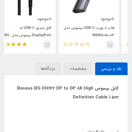
ناموجود
ناموجود
هاب 8 پورت USB-C بیسوس مدل
کابل تبدیل USB-C به
WKWG050013
DisplayPort بیسوس مدل BS-
OH139 طول 1.5 متر
نقد و بررسی
مشخصات
دیدگاه‌ها
کابل بیسوس Baseus BS-OH142 DP to DP 8K High
Definition Cable 1.5m