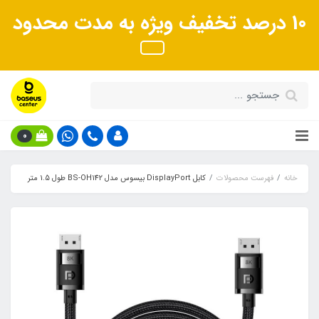
10 درصد تخفیف ویژه به مدت محدود
0
خانه
فهرست محصولات
کابل DisplayPort بیسوس مدل BS-OH142 طول 1.5 متر