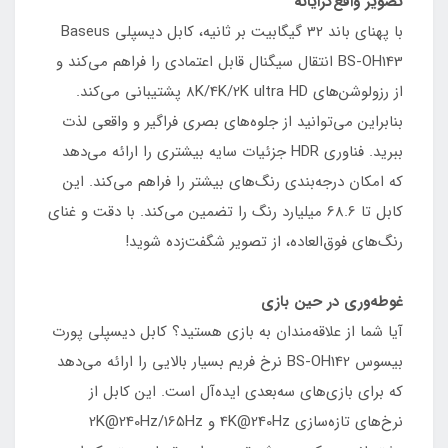
تصویر واقع‌گرایانه
با پهنای باند 32 گیگابیت بر ثانیه، کابل دیسپلی Baseus
BS-OH143 انتقال سیگنال قابل اعتمادی را فراهم می‌کند و
از رزولوشن‌های 8K/4K/2K ultra HD پشتیبانی می‌کند.
بنابراین می‌توانید از جلوه‌های بصری فراگیر و واقعی لذت
ببرید. فناوری HDR جزئیات سایه بیشتری را ارائه می‌دهد
که امکان درجه‌بندی رنگ‌های بیشتر را فراهم می‌کند. این
کابل تا 68.6 میلیارد رنگ را تضمین می‌کند. با دقت و غنای
رنگ‌های فوق‌العاده، از تصویر شگفت‌زده شوید!
غوطه‌وری در حین بازی
آیا شما از علاقه‌مندان به بازی هستید؟ کابل دیسپلی پورت
بیسوس BS-OH142 نرخ فریم بسیار بالایی را ارائه می‌دهد
که برای بازی‌های سه‌بعدی ایده‌آل است. این کابل از
نرخ‌های تازه‌سازی 4K@240Hz و 2K@240Hz/165Hz