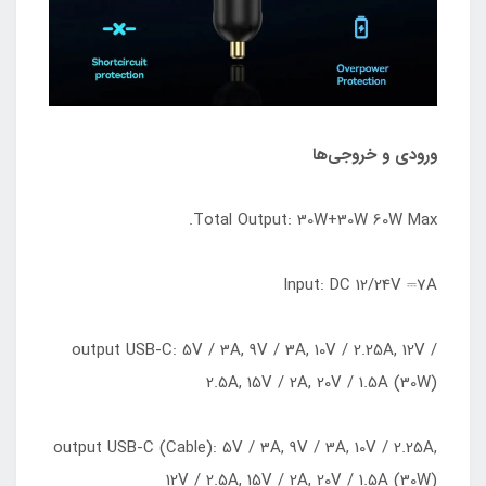
ورودی و خروجی‌ها
Total Output: 30W+30W 60W Max.
Input: DC 12/24V ⎓7A
output USB-C: 5V / 3A, 9V / 3A, 10V / 2.25A, 12V /
2.5A, 15V / 2A, 20V / 1.5A (30W)
output USB-C (Cable): 5V / 3A, 9V / 3A, 10V / 2.25A,
12V / 2.5A, 15V / 2A, 20V / 1.5A (30W)