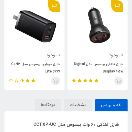
10٪
10٪
ناموجود
ناموجود
شارژر فندکی بیسوس مدل Digital
شارژر دیواری بیسوس مدل GaN3
Lite 67W
Display 45w
نقد و بررسی
مشخصات
دیدگاه‌ها
شارژر فندکی 60 وات بیسوس مدل CCTXP-UC