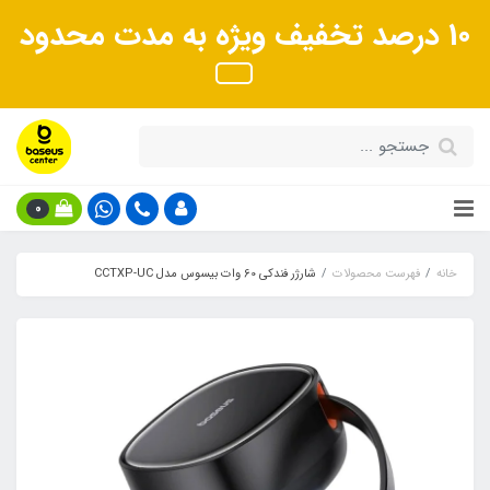
10 درصد تخفیف ویژه به مدت محدود
0
خانه
فهرست محصولات
شارژر فندکی 60 وات بیسوس مدل CCTXP-UC