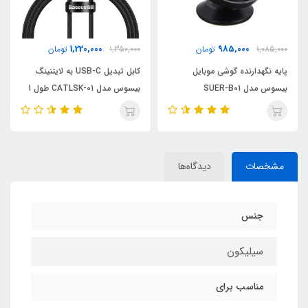
1,220,000
985,000
1,085,000
تومان
1,350,000
تومان
پایه نگهدارنده گوشی موبایل
کابل تبدیل USB-C به لایتنینگ
بیسوس مدل SUER-B01
بیسوس مدل CATLSK-01 طول 1
متر
مشخصات
دیدگاه‌ها
جنس
سیلیکون
مناسب برای