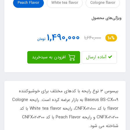
Peach Flavor
White tea flavor
Cologne flavor
ویژگی‌های محصول
1,490,000
1,640,000
10%
تومان
آماده ارسال
افزودن به سبدخرید
بیسوس 3 نوع رایحه با کدهای مختلف برای خوشبوکننده
Baseus BS-CX009 به بازار عرضه کرده است. رایحه Cologne
flavor با کد CNFX020100، رایحه White tea flavor با کد
CNFX020200 و رایحه Peach Flavor با کد CNFX020300
شناخته می شود.