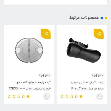
محصولات مرتبط
10٪
10٪
ناموجود
ناموجود
پشت گردنی صندلی خودرو
کیت رایحه خوشبو کننده هوا
بیسوس مدل First Class
خودرو بیسوس مدل CNZX010000
بسته ۲ عددی